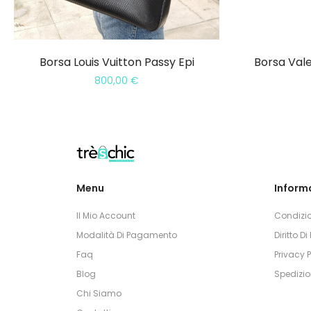
Borsa Louis Vuitton Passy Epi
Borsa Val
800,00
€
Menu
Informa
Il Mio Account
Condizio
Modalità Di Pagamento
Diritto D
Faq
Privacy P
Blog
Spedizio
Chi Siamo