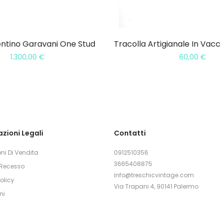
entino Garavani One Stud
1.300,00
€
60,00
€
zioni Legali
Contatti
ni Di Vendita
0912510356
3665408875
i Recesso
info@treschicvintage.com
olicy
Via Trapani 4, 90141 Palermo
ni