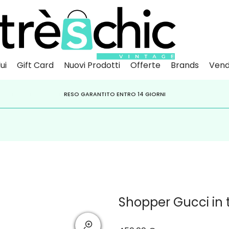
ui
Gift Card
Nuovi Prodotti
Offerte
Brands
Vend
Scopri
Iscr
IVITI ALLA NEWSLETTER PER NON PERDERE SCONTI E OFFERTE IMPERDIBILI!
PAGA A RATE CON
RESO GARANTITO ENTRO 14 GIORNI
KLARNA
,
HEYLIGHT
,
APPAGO
Shopper Gucci in t