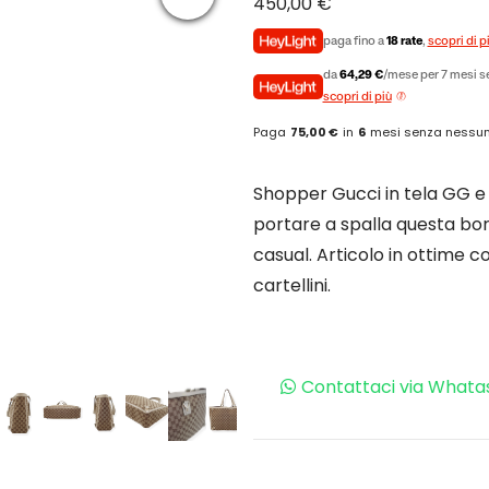
450,00
€
paga fino a
18 rate
,
scopri di p
da
64,29 €
/mese per 7 mesi se
scopri di più
Paga
75,00 €
in
6
mesi senza nessun
Shopper Gucci in tela GG e 
portare a spalla questa bors
casual. Articolo in ottime c
cartellini.
Contattaci via Whata