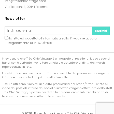
info@treschicvintage.com
Via Trapani 4, 90141 Palermo
Newsletter
Iscriviti
Ho letto ed accettato l'informativa sulla
Privacy
relativa al
Regolamento UE n. 679/2016
Si evidenzia che Très Chic Vintage è un negozio di reseller di lusso second
hand, non è pertanto rivenditore ufficiale o detentore di diritti dei marchi
rappresentati in foto.
I nostri articoli non sono contraffatti e sono di lecita provenienza, vengono
infatti sempre controllati prima della rivendita.
Tutti i diritti sono riservati alla ditta proprietaria del brand/firma. Le foto e i
video dei post all’ interno dei social e sito web vengono effettuate dallo staff
Très Chic Vintage, è pertanto vietata la riproduzione e l’utilizzo da parte di
terzi senza consenso scritto dalla scrivente.
©
2026 , Borse Usate di Lusso - Très Chic Vintage