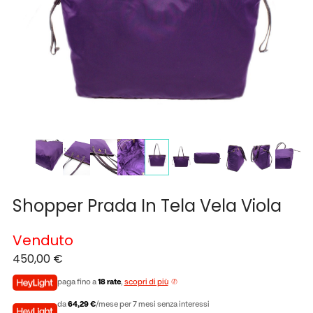
Shopper Prada In Tela Vela Viola
Venduto
450,00
€
paga fino a
18 rate
,
scopri di più
da
64,29 €
/mese per 7 mesi senza interessi