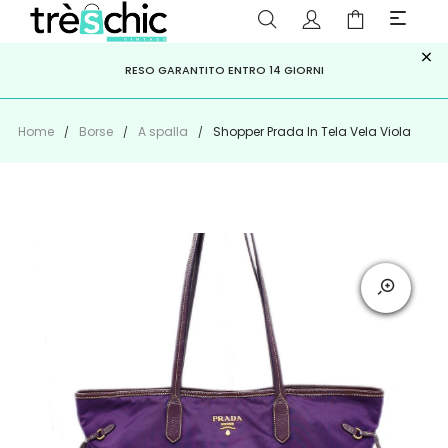
×
ISCRIVITI ALLA NEWSLETTER PER NON PERDERE SCONTI E
Scopri
Iscriviti
PAGA A RATE CON
RESO GARANTITO ENTRO 14 GIORNI
KLARNA
,
HEYLIGHT
,
APPAGO
OFFERTE IMPERDIBILI!
Home
Borse
A spalla
Shopper Prada In Tela Vela Viola