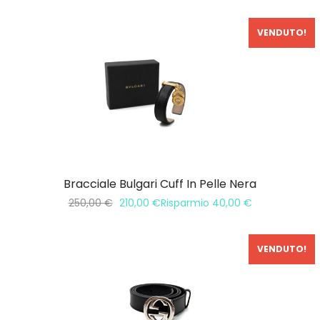
VENDUTO!
In Saldo!
Bracciale Bulgari Cuff In Pelle Nera
250,00
€
210,00
€
Risparmio
40,00
€
VENDUTO!