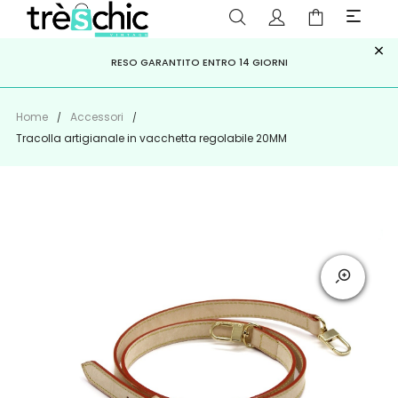
×
ISCRIVITI ALLA NEWSLETTER PER NON PERDERE SCONTI E
Scopri
Iscriviti
PAGA A RATE CON
RESO GARANTITO ENTRO 14 GIORNI
KLARNA
,
HEYLIGHT
,
APPAGO
OFFERTE IMPERDIBILI!
Home
Accessori
Tracolla artigianale in vacchetta regolabile 20MM