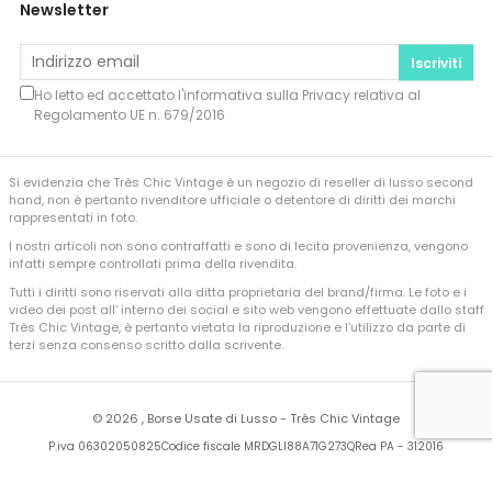
Newsletter
Iscriviti
Ho letto ed accettato l'informativa sulla
Privacy
relativa al
Regolamento UE n. 679/2016
Si evidenzia che Très Chic Vintage è un negozio di reseller di lusso second
hand, non è pertanto rivenditore ufficiale o detentore di diritti dei marchi
rappresentati in foto.
I nostri articoli non sono contraffatti e sono di lecita provenienza, vengono
infatti sempre controllati prima della rivendita.
Tutti i diritti sono riservati alla ditta proprietaria del brand/firma. Le foto e i
video dei post all’ interno dei social e sito web vengono effettuate dallo staff
Très Chic Vintage, è pertanto vietata la riproduzione e l’utilizzo da parte di
terzi senza consenso scritto dalla scrivente.
©
2026 , Borse Usate di Lusso - Très Chic Vintage
P.iva 06302050825
Codice fiscale MRDGLI88A71G273Q
Rea PA - 312016
Developed by
Sferica Srl