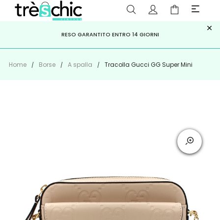
×
ISCRIVITI ALLA NEWSLETTER PER NON PERDERE SCONTI E
Scopri
Iscriviti
PAGA A RATE CON
RESO GARANTITO ENTRO 14 GIORNI
KLARNA
,
HEYLIGHT
,
APPAGO
OFFERTE IMPERDIBILI!
Home
Borse
A spalla
Tracolla Gucci GG Super Mini