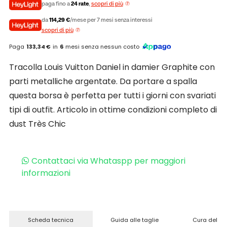
paga fino a
24 rate
,
scopri di più
da
114,29 €
/mese per 7 mesi senza interessi
scopri di più
Paga
133,34 €
in
6
mesi senza nessun costo
Tracolla Louis Vuitton Daniel in damier Graphite con
parti metalliche argentate. Da portare a spalla
questa borsa è perfetta per tutti i giorni con svariati
tipi di outfit. Articolo in ottime condizioni completo di
dust Très Chic
Contattaci via Whataspp per maggiori
informazioni
Scheda tecnica
Guida alle taglie
Cura del pr