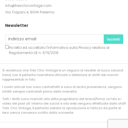
info@treschicvintage.com
Via Trapani 4, 90141 Palermo
Newsletter
Iscriviti
Ho letto ed accettato l'informativa sulla
Privacy
relativa al
Regolamento UE n. 679/2016
Si evidenzia che Très Chic Vintage è un negozio di reseller di lusso second
hand, non è pertanto rivenditore ufficiale o detentore di diritti dei marchi
rappresentati in foto.
I nostri articoli non sono contraffatti e sono di lecita provenienza, vengono
infatti sempre controllati prima della rivendita.
Tutti i diritti sono riservati alla ditta proprietaria del brand/firma. Le foto e i
video dei post all’ interno dei social e sito web vengono effettuate dallo staff
Très Chic Vintage, è pertanto vietata la riproduzione e l’utilizzo da parte di
terzi senza consenso scritto dalla scrivente.