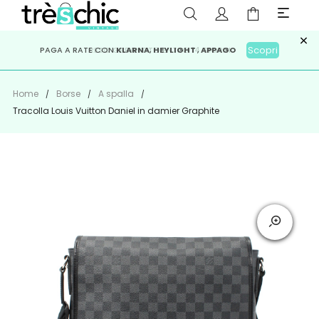
×
ISCRIVITI ALLA NEWSLETTER PER NON PERDERE SCONTI E
Scopri
Iscriviti
PAGA A RATE CON
RESO GARANTITO ENTRO 14 GIORNI
KLARNA
,
HEYLIGHT
,
APPAGO
OFFERTE IMPERDIBILI!
Home
Borse
A spalla
Tracolla Louis Vuitton Daniel in damier Graphite