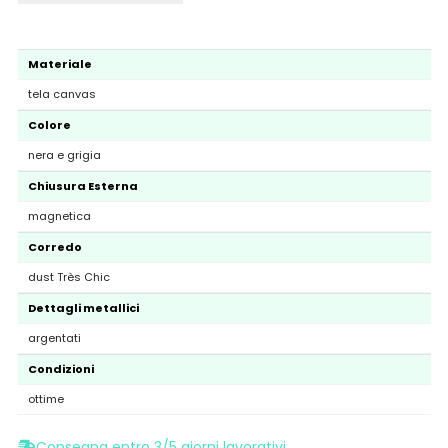
Materiale
tela canvas
Colore
nera e grigia
Chiusura Esterna
magnetica
Corredo
dust Très Chic
Dettagli metallici
argentati
Condizioni
ottime
Consegna entro 3/5 giorni lavorativi