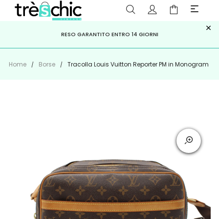
×
ISCRIVITI ALLA NEWSLETTER PER NON PERDERE SCONTI E
Scopri
Iscriviti
PAGA A RATE CON
RESO GARANTITO ENTRO 14 GIORNI
KLARNA
,
HEYLIGHT
,
APPAGO
OFFERTE IMPERDIBILI!
Home
Borse
Tracolla Louis Vuitton Reporter PM in Monogram