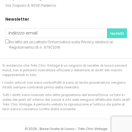
Via Trapani 4, 90141 Palermo
Newsletter
Iscriviti
Ho letto ed accettato l'informativa sulla
Privacy
relativa al
Regolamento UE n. 679/2016
Si evidenzia che Très Chic Vintage è un negozio di reseller di lusso second
hand, non è pertanto rivenditore ufficiale o detentore di diritti dei marchi
rappresentati in foto.
I nostri articoli non sono contraffatti e sono di lecita provenienza, vengono
infatti sempre controllati prima della rivendita.
Tutti i diritti sono riservati alla ditta proprietaria del brand/firma. Le foto e i
video dei post all’ interno dei social e sito web vengono effettuate dallo staff
Très Chic Vintage, è pertanto vietata la riproduzione e l’utilizzo da parte di
terzi senza consenso scritto dalla scrivente.
©
2026 , Borse Usate di Lusso - Très Chic Vintage