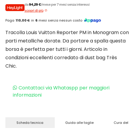
da
94,29 €
/mese per 7 mesi senza interessi
scopri di più
Paga
110,00 €
in
6
mesi senza nessun costo
Tracolla Louis Vuitton Reporter PM in Monogram con
parti metalliche dorate. Da portare a spalla questa
borsa è perfetta per tutti i giorni. Articolo in
condizioni eccellenti corredato di dust bag Très
Chic.
Contattaci via Whataspp per maggiori
informazioni
Scheda tecnica
Guida alle taglie
Cura del pr