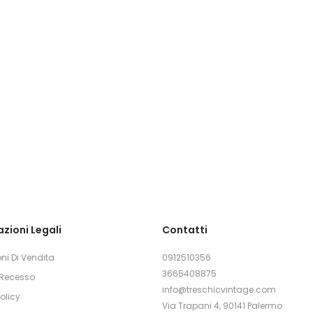
zioni Legali
Contatti
ni Di Vendita
0912510356
3665408875
i Recesso
info@treschicvintage.com
olicy
Via Trapani 4, 90141 Palermo