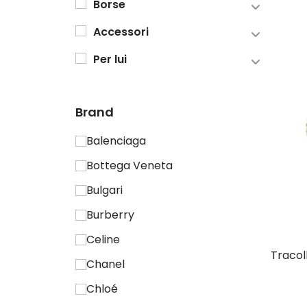
Borse
A mano
Accessori
Orecchini
A spalla
Per lui
Portacarte
Anello
A tracolla
Borsa da viaggio
Bracciale
Brand
Borse da viaggio
Cintura
Cappello
Balenciaga
Marsupio
Bottega Veneta
Pochette
Charm
Pochette
Bulgari
Portafoglio
Cintura
Zaino
Burberry
Tracolla
Collana
Celine
Zaino
Portafoglio
Chanel
Chloé
Portacarte