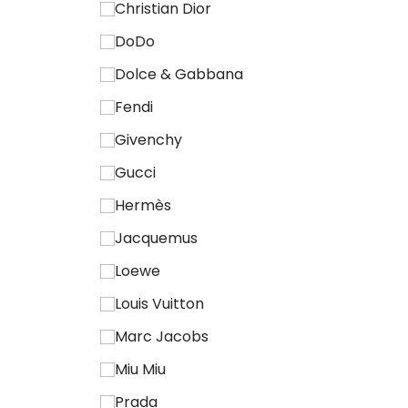
Christian Dior
Sciarpa, scialle, foulard e
DoDo
bandeau
Dolce & Gabbana
Tracolla
Fendi
Givenchy
Gucci
Hermès
Jacquemus
Loewe
Louis Vuitton
Marc Jacobs
Miu Miu
Prada