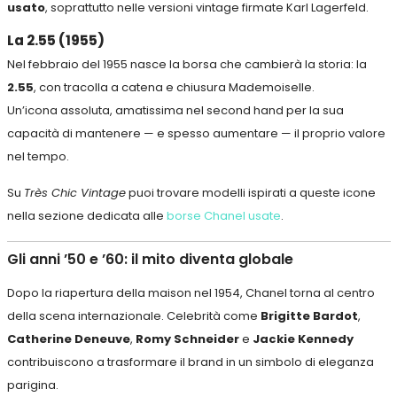
usato
, soprattutto nelle versioni vintage firmate Karl Lagerfeld.
La 2.55 (1955)
Nel febbraio del 1955 nasce la borsa che cambierà la storia: la
2.55
, con tracolla a catena e chiusura Mademoiselle.
Un’icona assoluta, amatissima nel second hand per la sua
capacità di mantenere — e spesso aumentare — il proprio valore
nel tempo.
Su
Très Chic Vintage
puoi trovare modelli ispirati a queste icone
nella sezione dedicata alle
borse Chanel usate
.
Gli anni ’50 e ’60: il mito diventa globale
Dopo la riapertura della maison nel 1954, Chanel torna al centro
della scena internazionale. Celebrità come
Brigitte Bardot
,
Catherine Deneuve
,
Romy Schneider
e
Jackie Kennedy
contribuiscono a trasformare il brand in un simbolo di eleganza
parigina.