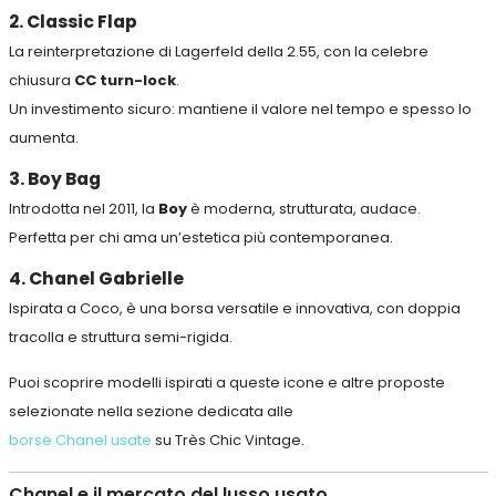
2. Classic Flap
La reinterpretazione di Lagerfeld della 2.55, con la celebre
chiusura
CC turn-lock
.
Un investimento sicuro: mantiene il valore nel tempo e spesso lo
aumenta.
3. Boy Bag
Introdotta nel 2011, la
Boy
è moderna, strutturata, audace.
Perfetta per chi ama un’estetica più contemporanea.
4. Chanel Gabrielle
Ispirata a Coco, è una borsa versatile e innovativa, con doppia
tracolla e struttura semi-rigida.
Puoi scoprire modelli ispirati a queste icone e altre proposte
selezionate nella sezione dedicata alle
borse Chanel usate
su Très Chic Vintage.
Chanel e il mercato del lusso usato