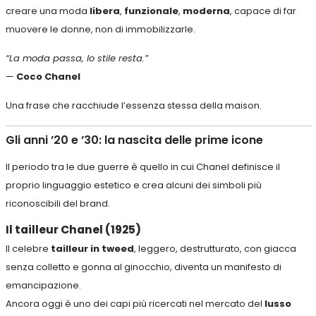
creare una moda
libera
,
funzionale
,
moderna
, capace di far
muovere le donne, non di immobilizzarle.
“La moda passa, lo stile resta.”
—
Coco Chanel
Una frase che racchiude l’essenza stessa della maison.
Gli anni ’20 e ’30: la nascita delle prime icone
Il periodo tra le due guerre è quello in cui Chanel definisce il
proprio linguaggio estetico e crea alcuni dei simboli più
riconoscibili del brand.
Il tailleur Chanel (1925)
Il celebre
tailleur in tweed
, leggero, destrutturato, con giacca
senza colletto e gonna al ginocchio, diventa un manifesto di
emancipazione.
Ancora oggi è uno dei capi più ricercati nel mercato del
lusso