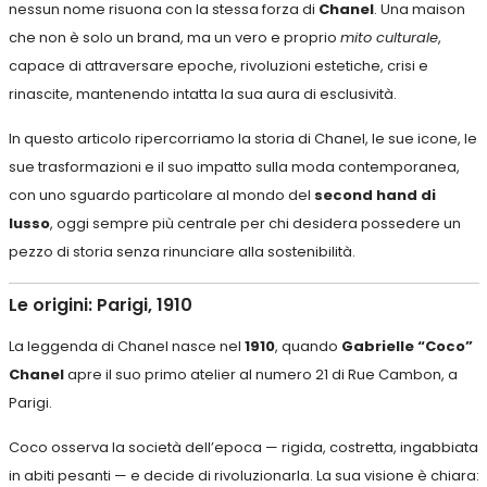
nessun nome risuona con la stessa forza di
Chanel
. Una maison
che non è solo un brand, ma un vero e proprio
mito culturale
,
capace di attraversare epoche, rivoluzioni estetiche, crisi e
rinascite, mantenendo intatta la sua aura di esclusività.
In questo articolo ripercorriamo la storia di Chanel, le sue icone, le
sue trasformazioni e il suo impatto sulla moda contemporanea,
con uno sguardo particolare al mondo del
second hand di
lusso
, oggi sempre più centrale per chi desidera possedere un
pezzo di storia senza rinunciare alla sostenibilità.
Le origini: Parigi, 1910
La leggenda di Chanel nasce nel
1910
, quando
Gabrielle “Coco”
Chanel
apre il suo primo atelier al numero 21 di Rue Cambon, a
Parigi.
Coco osserva la società dell’epoca — rigida, costretta, ingabbiata
in abiti pesanti — e decide di rivoluzionarla. La sua visione è chiara: