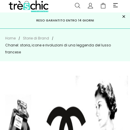
×
ISCRIVITI ALLA NEWSLETTER PER NON PERDERE SCONTI E
Scopri
Iscriviti
PAGA A RATE CON
RESO GARANTITO ENTRO 14 GIORNI
KLARNA
,
HEYLIGHT
,
APPAGO
OFFERTE IMPERDIBILI!
Home
Storie di Brand
Chanel: storia, icone e rivoluzioni di una leggenda del lusso
francese