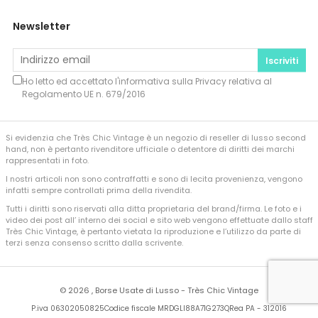
Newsletter
Iscriviti
Ho letto ed accettato l'informativa sulla
Privacy
relativa al
Regolamento UE n. 679/2016
Si evidenzia che Très Chic Vintage è un negozio di reseller di lusso second
hand, non è pertanto rivenditore ufficiale o detentore di diritti dei marchi
rappresentati in foto.
I nostri articoli non sono contraffatti e sono di lecita provenienza, vengono
infatti sempre controllati prima della rivendita.
Tutti i diritti sono riservati alla ditta proprietaria del brand/firma. Le foto e i
video dei post all’ interno dei social e sito web vengono effettuate dallo staff
Très Chic Vintage, è pertanto vietata la riproduzione e l’utilizzo da parte di
terzi senza consenso scritto dalla scrivente.
©
2026 , Borse Usate di Lusso - Très Chic Vintage
P.iva 06302050825
Codice fiscale MRDGLI88A71G273Q
Rea PA - 312016