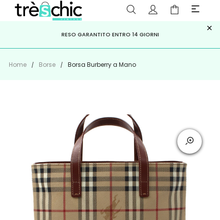
×
ISCRIVITI ALLA NEWSLETTER PER NON PERDERE SCONTI E
Scopri
Iscriviti
PAGA A RATE CON
RESO GARANTITO ENTRO 14 GIORNI
KLARNA
,
HEYLIGHT
,
APPAGO
OFFERTE IMPERDIBILI!
Home
Borse
Borsa Burberry a Mano