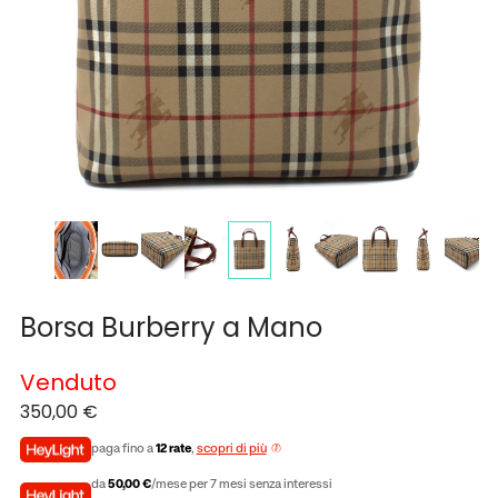
Borsa Burberry a Mano
Venduto
350,00
€
paga fino a
12 rate
,
scopri di più
da
50,00 €
/mese per 7 mesi senza interessi