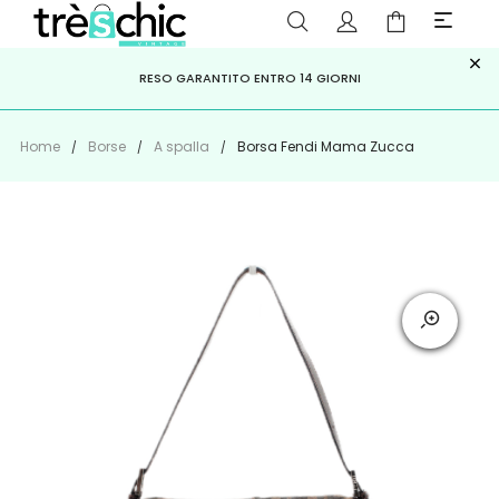
×
ISCRIVITI ALLA NEWSLETTER PER NON PERDERE SCONTI E
Scopri
Iscriviti
PAGA A RATE CON
RESO GARANTITO ENTRO 14 GIORNI
KLARNA
,
HEYLIGHT
,
APPAGO
OFFERTE IMPERDIBILI!
Home
Borse
A spalla
Borsa Fendi Mama Zucca