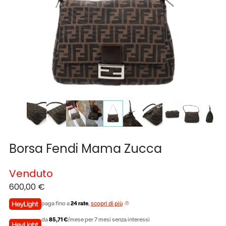
Borsa Fendi Mama Zucca
Venduto
600,00
€
paga fino a
24 rate
,
scopri di più
da
85,71 €
/mese per 7 mesi senza interessi