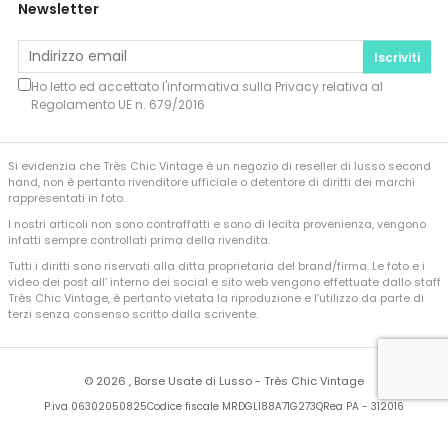
Newsletter
Iscriviti
Ho letto ed accettato l'informativa sulla
Privacy
relativa al
Regolamento UE n. 679/2016
Si evidenzia che Très Chic Vintage è un negozio di reseller di lusso second
hand, non è pertanto rivenditore ufficiale o detentore di diritti dei marchi
rappresentati in foto.
I nostri articoli non sono contraffatti e sono di lecita provenienza, vengono
infatti sempre controllati prima della rivendita.
Tutti i diritti sono riservati alla ditta proprietaria del brand/firma. Le foto e i
video dei post all’ interno dei social e sito web vengono effettuate dallo staff
Très Chic Vintage, è pertanto vietata la riproduzione e l’utilizzo da parte di
terzi senza consenso scritto dalla scrivente.
©
2026 , Borse Usate di Lusso - Très Chic Vintage
P.iva 06302050825
Codice fiscale MRDGLI88A71G273Q
Rea PA - 312016
Developed by
Sferica Srl