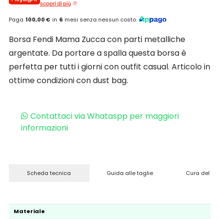
scopri di più
Paga
100,00 €
in
6
mesi senza nessun costo
Borsa Fendi Mama Zucca con parti metalliche
argentate. Da portare a spalla questa borsa è
perfetta per tutti i giorni con outfit casual. Articolo in
ottime condizioni con dust bag.
Contattaci via Whataspp per maggiori
informazioni
Scheda tecnica
Guida alle taglie
Cura del pr
Materiale