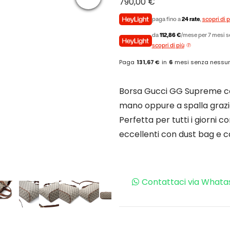
790,00
€
paga fino a
24 rate
,
scopri di p
da
112,86 €
/mese per 7 mesi s
scopri di più
Paga
131,67 €
in
6
mesi senza nessun
Borsa Gucci GG Supreme con
mano oppure a spalla grazie
Perfetta per tutti i giorni con
eccellenti con dust bag e car
Contattaci via Whata