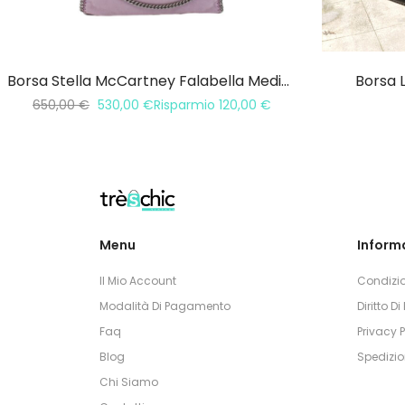
Borsa Stella McCartney Falabella Media 3 Catene
Borsa L
650,00
€
530,00
€
Risparmio
120,00
€
Menu
Informa
Il Mio Account
Condizio
Modalità Di Pagamento
Diritto D
Faq
Privacy P
Blog
Spedizio
Chi Siamo