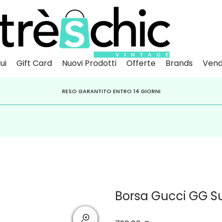
ui
Gift Card
Nuovi Prodotti
Offerte
Brands
Vend
Scopri
Iscr
IVITI ALLA NEWSLETTER PER NON PERDERE SCONTI E OFFERTE IMPERDIBILI!
PAGA A RATE CON
RESO GARANTITO ENTRO 14 GIORNI
KLARNA
,
HEYLIGHT
,
APPAGO
Borsa Gucci GG 