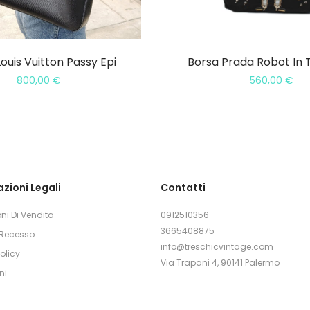
ouis Vuitton Passy Epi
Borsa Prada Robot In 
800,00
€
560,00
€
zioni Legali
Contatti
ni Di Vendita
0912510356
3665408875
i Recesso
info@treschicvintage.com
olicy
Via Trapani 4, 90141 Palermo
ni