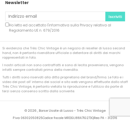
Newsletter
Iscriviti
Ho letto ed accettato l'informativa sulla
Privacy
relativa al
Regolamento UE n. 679/2016
Si evidenzia che Très Chic Vintage è un negozio di reseller di lusso second
hand, non è pertanto rivenditore ufficiale o detentore di diritti dei marchi
rappresentati in foto.
I nostri articoli non sono contraffatti e sono di lecita provenienza, vengono
infatti sempre controllati prima della rivendita.
Tutti i diritti sono riservati alla ditta proprietaria del brand/firma. Le foto e i
video dei post all’ interno dei social e sito web vengono effettuate dallo staff
Très Chic Vintage, è pertanto vietata la riproduzione e l’utilizzo da parte di
terzi senza consenso scritto dalla scrivente.
©
2026 , Borse Usate di Lusso - Très Chic Vintage
P.iva 06302050825
Codice fiscale MRDGLI88A71G273Q
Rea PA - 312016
Developed by
Sferica Srl