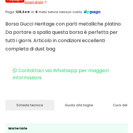
scopri di più
Paga
128,34 €
in
6
mesi senza nessun costo
Borsa Gucci Heritage con parti metalliche platino.
Da portare a spalla questa borsa è perfetta per
tutti i giorni. Articolo in condizioni eccellenti
completa di dust bag
Contattaci via Whataspp per maggiori
informazioni
Scheda tecnica
Guida alle taglie
Cura del pr
Materiale