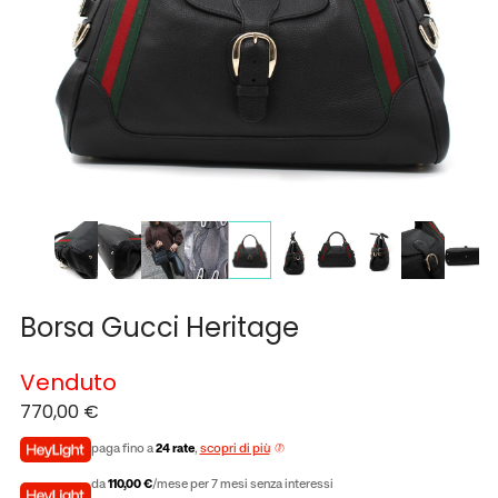
Borsa Gucci Heritage
Venduto
770,00
€
paga fino a
24 rate
,
scopri di più
da
110,00 €
/mese per 7 mesi senza interessi