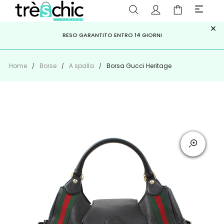
×
ISCRIVITI ALLA NEWSLETTER PER NON PERDERE SCONTI E
Scopri
Iscriviti
PAGA A RATE CON
RESO GARANTITO ENTRO 14 GIORNI
KLARNA
,
HEYLIGHT
,
APPAGO
OFFERTE IMPERDIBILI!
Home
Borse
A spalla
Borsa Gucci Heritage