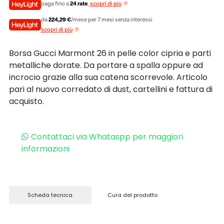
paga fino a
24 rate
,
scopri di più
da
224,29 €
/mese per 7 mesi senza interessi
scopri di più
Borsa Gucci Marmont 26 in pelle color cipria e parti
metalliche dorate. Da portare a spalla oppure ad
incrocio grazie alla sua catena scorrevole. Articolo
pari al nuovo corredato di dust, cartellini e fattura di
acquisto.
Contattaci via Whataspp per maggiori
informazioni
Scheda tecnica
Cura del prodotto