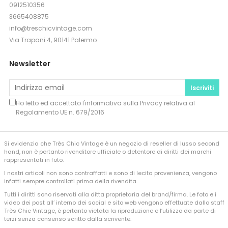
0912510356
3665408875
info@treschicvintage.com
Via Trapani 4, 90141 Palermo
Newsletter
Iscriviti
Ho letto ed accettato l'informativa sulla
Privacy
relativa al
Regolamento UE n. 679/2016
Si evidenzia che Très Chic Vintage è un negozio di reseller di lusso second
hand, non è pertanto rivenditore ufficiale o detentore di diritti dei marchi
rappresentati in foto.
I nostri articoli non sono contraffatti e sono di lecita provenienza, vengono
infatti sempre controllati prima della rivendita.
Tutti i diritti sono riservati alla ditta proprietaria del brand/firma. Le foto e i
video dei post all’ interno dei social e sito web vengono effettuate dallo staff
Très Chic Vintage, è pertanto vietata la riproduzione e l’utilizzo da parte di
terzi senza consenso scritto dalla scrivente.