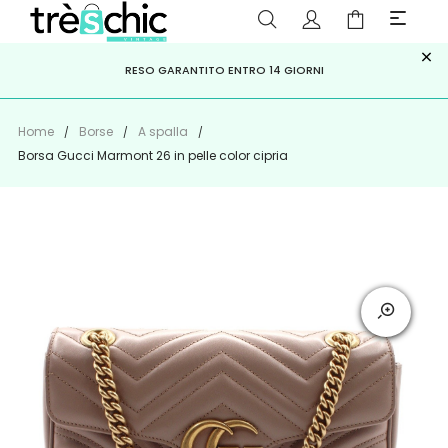
×
ISCRIVITI ALLA NEWSLETTER PER NON PERDERE SCONTI E
Scopri
Iscriviti
PAGA A RATE CON
RESO GARANTITO ENTRO 14 GIORNI
KLARNA
,
HEYLIGHT
,
APPAGO
OFFERTE IMPERDIBILI!
Home
Borse
A spalla
Borsa Gucci Marmont 26 in pelle color cipria