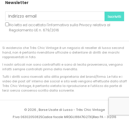
Newsletter
Iscriviti
Ho letto ed accettato l'informativa sulla
Privacy
relativa al
Regolamento UE n. 679/2016
Si evidenzia che Très Chic Vintage è un negozio di reseller di lusso second
hand, non è pertanto rivenditore ufficiale o detentore di diritti dei marchi
rappresentati in foto.
I nostri articoli non sono contraffatti e sono di lecita provenienza, vengono
infatti sempre controllati prima della rivendita.
Tutti i diritti sono riservati alla ditta proprietaria del brand/firma. Le foto e i
video dei post all’ interno dei social e sito web vengono effettuate dallo staff
Très Chic Vintage, è pertanto vietata la riproduzione e l’utilizzo da parte di
terzi senza consenso scritto dalla scrivente.
©
2026 , Borse Usate di Lusso - Très Chic Vintage
P.iva 06302050825
Codice fiscale MRDGLI88A71G273Q
Rea PA - 312016
Developed by
Sferica Srl