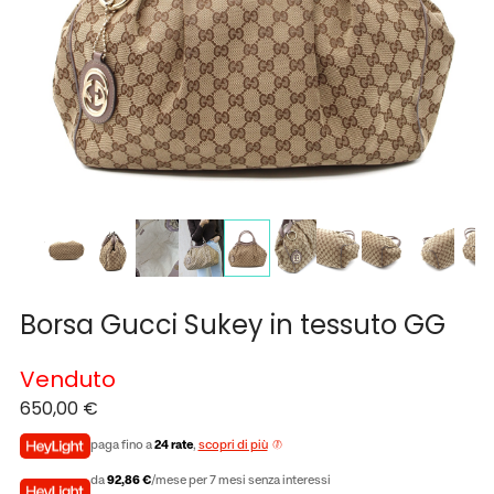
Borsa Gucci Sukey in tessuto GG
Venduto
650,00
€
paga fino a
24 rate
,
scopri di più
da
92,86 €
/mese per 7 mesi senza interessi