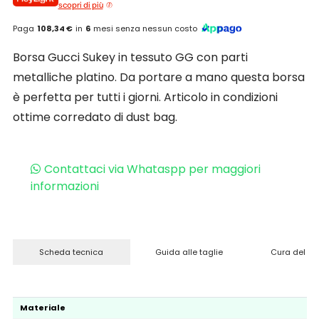
scopri di più
Paga
108,34 €
in
6
mesi senza nessun costo
Borsa Gucci Sukey in tessuto GG con parti
metalliche platino. Da portare a mano questa borsa
è perfetta per tutti i giorni. Articolo in condizioni
ottime corredato di dust bag.
Contattaci via Whataspp per maggiori
informazioni
Scheda tecnica
Guida alle taglie
Cura del pr
Materiale