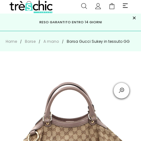
×
ISCRIVITI ALLA NEWSLETTER PER NON PERDERE SCONTI E
Scopri
Iscriviti
PAGA A RATE CON
RESO GARANTITO ENTRO 14 GIORNI
KLARNA
,
HEYLIGHT
,
APPAGO
OFFERTE IMPERDIBILI!
Home
Borse
A mano
Borsa Gucci Sukey in tessuto GG