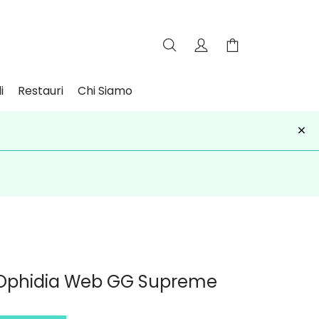
i
Restauri
Chi Siamo
×
iviti
 Ophidia Web GG Supreme