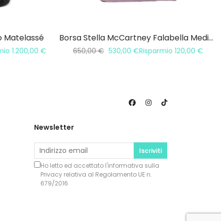
ro Matelassé
Borsa Stella McCartney Falabella Media 3 Catene
mio
1.200,00
€
650,00
€
530,00
€
Risparmio
120,00
€
Newsletter
Iscriviti
Ho letto ed accettato l'informativa sulla
Privacy
relativa al Regolamento UE n.
679/2016