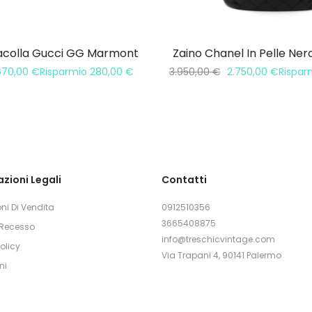
acolla Gucci GG Marmont
Zaino Chanel In Pelle Ne
670,00
€
Risparmio
280,00
€
3.950,00
€
2.750,00
€
Rispar
zioni Legali
Contatti
ni Di Vendita
0912510356
3665408875
i Recesso
info@treschicvintage.com
olicy
Via Trapani 4, 90141 Palermo
ni