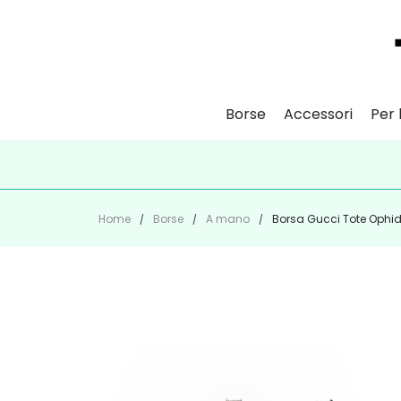
Borse
Accessori
Per l
ISCR
Home
Borse
A mano
Borsa Gucci Tote Ophi