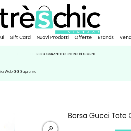
ui
Gift Card
Nuovi Prodotti
Offerte
Brands
Vend
Scopri
Iscr
IVITI ALLA NEWSLETTER PER NON PERDERE SCONTI E OFFERTE IMPERDIBILI!
PAGA A RATE CON
RESO GARANTITO ENTRO 14 GIORNI
KLARNA
,
HEYLIGHT
,
APPAGO
dia Web GG Supreme
Borsa Gucci Tote