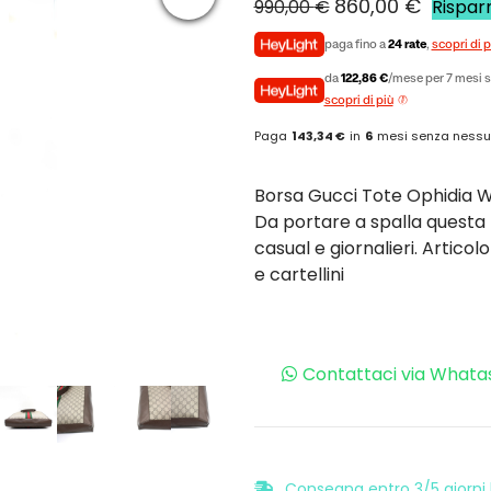
860,00
€
990,00
€
Rispa
paga fino a
24 rate
,
scopri di p
da
122,86 €
/mese per 7 mesi s
scopri di più
Paga
143,34 €
in
6
mesi senza nessu
Borsa Gucci Tote Ophidia 
Da portare a spalla questa 
casual e giornalieri. Artico
e cartellini
Contattaci via Whata
Consegna entro 3/5 giorni l