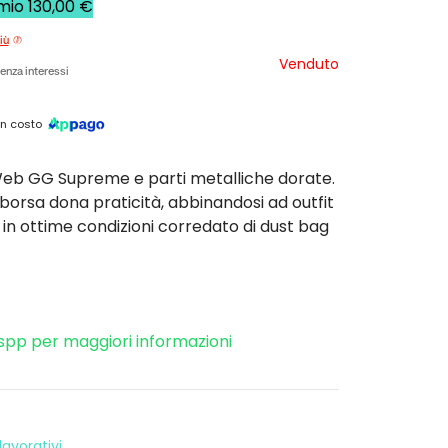
rmio
130,00
€
iù
Venduto
enza interessi
n costo
Web GG Supreme e parti metalliche dorate.
borsa dona praticità, abbinandosi ad outfit
lo in ottime condizioni corredato di dust bag
spp per maggiori informazioni
avorativi