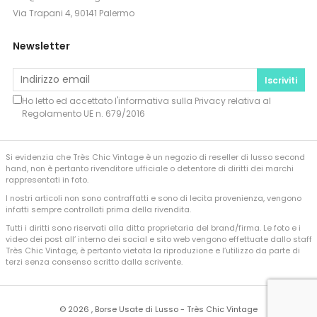
Via Trapani 4, 90141 Palermo
Newsletter
Iscriviti
Ho letto ed accettato l'informativa sulla
Privacy
relativa al
Regolamento UE n. 679/2016
Si evidenzia che Très Chic Vintage è un negozio di reseller di lusso second
hand, non è pertanto rivenditore ufficiale o detentore di diritti dei marchi
rappresentati in foto.
I nostri articoli non sono contraffatti e sono di lecita provenienza, vengono
infatti sempre controllati prima della rivendita.
Tutti i diritti sono riservati alla ditta proprietaria del brand/firma. Le foto e i
video dei post all’ interno dei social e sito web vengono effettuate dallo staff
Très Chic Vintage, è pertanto vietata la riproduzione e l’utilizzo da parte di
terzi senza consenso scritto dalla scrivente.
©
2026 , Borse Usate di Lusso - Très Chic Vintage