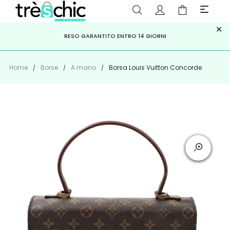
×
ISCRIVITI ALLA NEWSLETTER PER NON PERDERE SCONTI E
Scopri
Iscriviti
PAGA A RATE CON
RESO GARANTITO ENTRO 14 GIORNI
KLARNA
,
HEYLIGHT
,
APPAGO
OFFERTE IMPERDIBILI!
Home
Borse
A mano
Borsa Louis Vuitton Concorde