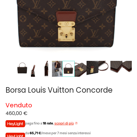
Borsa Louis Vuitton Concorde
Venduto
460,00
€
paga fino a
18 rate
,
scopri di più
da
65,71 €
/mese per 7 mesi senza interessi