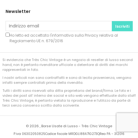
Newsletter
Iscriviti
Ho letto ed accettato l'informativa sulla
Privacy
relativa al
Regolamento UE n. 679/2016
Si evidenzia che Très Chic Vintage è un negozio di reseller di lusso second
hand, non è pertanto rivenditore ufficiale o detentore di diritti dei marchi
rappresentati in foto.
I nostri articoli non sono contraffatti e sono di lecita provenienza, vengono
infatti sempre controllati prima della rivendita.
Tutti i diritti sono riservati alla ditta proprietaria del brand/firma. Le foto e i
video dei post all’ interno dei social e sito web vengono effettuate dallo staff
Très Chic Vintage, è pertanto vietata la riproduzione e l’utilizzo da parte di
terzi senza consenso scritto dalla scrivente.
©
2026 , Borse Usate di Lusso - Très Chic Vintage
P.iva 06302050825
Codice fiscale MRDGLI88A71G273Q
Rea PA - 312016