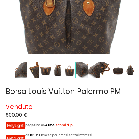
Borsa Louis Vuitton Palermo PM
Venduto
600,00
€
paga fino a
24 rate
,
scopri di più
da
85,71 €
/mese per 7 mesi senza interessi