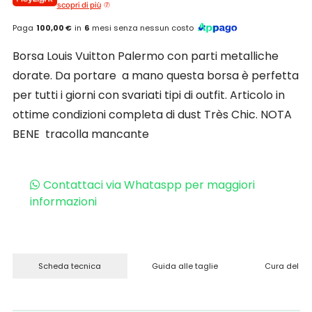
scopri di più
Paga
100,00 €
in
6
mesi senza nessun costo
Borsa Louis Vuitton Palermo con parti metalliche
dorate. Da portare a mano questa borsa è perfetta
per tutti i giorni con svariati tipi di outfit. Articolo in
ottime condizioni completa di dust Très Chic. NOTA
BENE tracolla mancante
Contattaci via Whataspp per maggiori
informazioni
Scheda tecnica
Guida alle taglie
Cura del pr