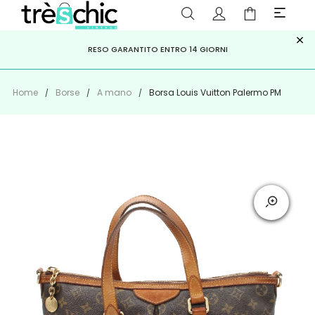
×
ISCRIVITI ALLA NEWSLETTER PER NON PERDERE SCONTI E
Scopri
Iscriviti
PAGA A RATE CON
RESO GARANTITO ENTRO 14 GIORNI
KLARNA
,
HEYLIGHT
,
APPAGO
OFFERTE IMPERDIBILI!
Home
Borse
A mano
Borsa Louis Vuitton Palermo PM