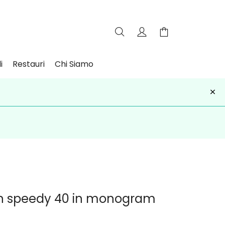
i
Restauri
Chi Siamo
×
iviti
ton speedy 40 in monogram