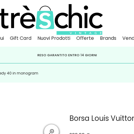
ui
Gift Card
Nuovi Prodotti
Offerte
Brands
Vend
Scopri
Iscr
IVITI ALLA NEWSLETTER PER NON PERDERE SCONTI E OFFERTE IMPERDIBILI!
PAGA A RATE CON
RESO GARANTITO ENTRO 14 GIORNI
KLARNA
,
HEYLIGHT
,
APPAGO
peedy 40 in monogram
Borsa Louis Vuit