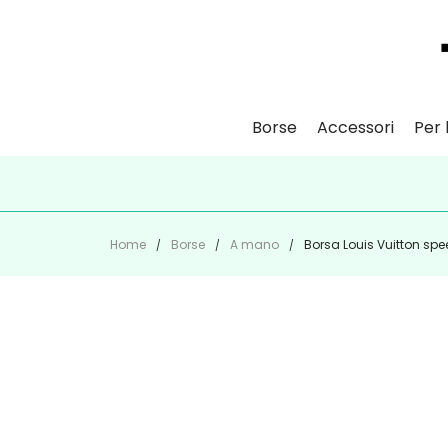
Borse
Accessori
Per l
ISCR
Home
Borse
A mano
Borsa Louis Vuitton s