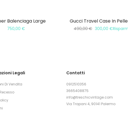
er Balenciaga Large
Gucci Travel Case In Pell
750,00
€
490,00
€
300,00
€
Rispar
zioni Legali
Contatti
ni Di Vendita
0912510356
3665408875
i Recesso
info@treschicvintage.com
olicy
Via Trapani 4, 90141 Palermo
ni