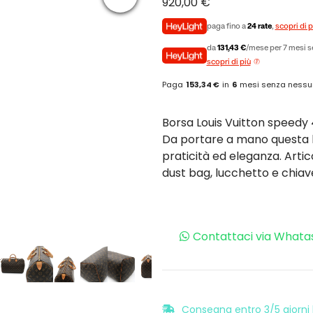
920,00
€
paga fino a
24 rate
,
scopri di p
da
131,43 €
/mese per 7 mesi s
scopri di più
Paga
153,34 €
in
6
mesi senza nessu
Borsa Louis Vuitton speedy
Da portare a mano questa b
praticità ed eleganza. Artic
dust bag, lucchetto e chiav
Contattaci via Whata
Consegna entro 3/5 giorni l