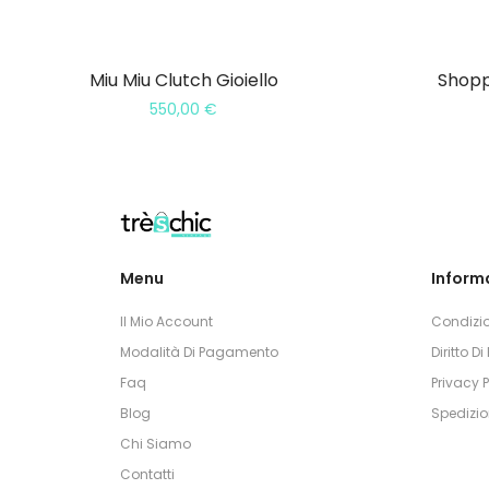
Miu Miu Clutch Gioiello
Shopp
550,00
€
Menu
Informa
Il Mio Account
Condizio
Modalità Di Pagamento
Diritto D
Faq
Privacy P
Blog
Spedizio
Chi Siamo
Contatti