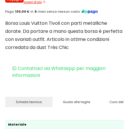
scopri di più
Paga
130,00 €
in
6
mesi senza nessun costo
Borsa Louis Vuitton Tivoli con parti metalliche
dorate. Da portare a mano questa borsa è perfetta
con svariati outfit. Articolo in ottime condizioni
corredata da dust Très Chic
Contattaci via Whataspp per maggiori
informazioni
Scheda tecnica
Guida alle taglie
Cura del pr
Materiale