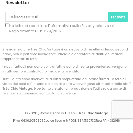
Newsletter
Iscriviti
Ho letto ed accettato l'informativa sulla
Privacy
relativa al
Regolamento UE n. 679/2016
Si evidenzia che Très Chic Vintage è un negozio di reseller di lusso second
hand, non è pertanto rivenditore ufficiale o detentore di diritti dei marchi
rappresentati in foto.
I nostri articoli non sono contraffatti e sono di lecita provenienza, vengono
infatti sempre controllati prima della rivendita.
Tutti i diritti sono riservati alla ditta proprietaria del brand/firma. Le foto e i
video dei post all’ interno dei social e sito web vengono effettuate dallo staff
Très Chic Vintage, è pertanto vietata la riproduzione e l’utilizzo da parte di
terzi senza consenso scritto dalla scrivente.
©
2026 , Borse Usate di Lusso - Très Chic Vintage
P.iva 06302050825
Codice fiscale MRDGLI88A71G273Q
Rea PA - 312016
Developed by
Sferica Srl