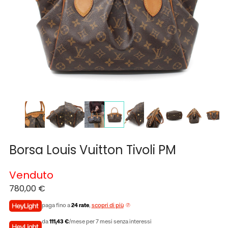
Borsa Louis Vuitton Tivoli PM
Venduto
780,00
€
paga fino a
24 rate
,
scopri di più
da
111,43 €
/mese per 7 mesi senza interessi