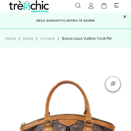
×
ISCRIVITI ALLA NEWSLETTER PER NON PERDERE SCONTI E
Scopri
Iscriviti
PAGA A RATE CON
RESO GARANTITO ENTRO 14 GIORNI
KLARNA
,
HEYLIGHT
,
APPAGO
OFFERTE IMPERDIBILI!
Home
Borse
A mano
Borsa Louis Vuitton Tivoli PM