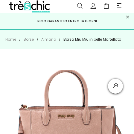
×
ISCRIVITI ALLA NEWSLETTER PER NON PERDERE SCONTI E
Scopri
Iscriviti
PAGA A RATE CON
RESO GARANTITO ENTRO 14 GIORNI
KLARNA
,
HEYLIGHT
,
APPAGO
OFFERTE IMPERDIBILI!
Home
Borse
A mano
Borsa Miu Miu in pelle Martellata