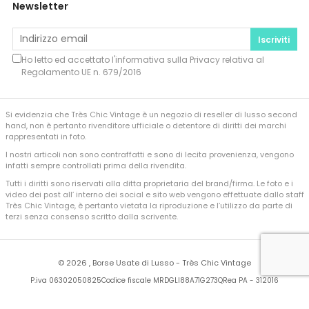
Newsletter
Iscriviti
Ho letto ed accettato l'informativa sulla
Privacy
relativa al
Regolamento UE n. 679/2016
Si evidenzia che Très Chic Vintage è un negozio di reseller di lusso second
hand, non è pertanto rivenditore ufficiale o detentore di diritti dei marchi
rappresentati in foto.
I nostri articoli non sono contraffatti e sono di lecita provenienza, vengono
infatti sempre controllati prima della rivendita.
Tutti i diritti sono riservati alla ditta proprietaria del brand/firma. Le foto e i
video dei post all’ interno dei social e sito web vengono effettuate dallo staff
Très Chic Vintage, è pertanto vietata la riproduzione e l’utilizzo da parte di
terzi senza consenso scritto dalla scrivente.
©
2026 , Borse Usate di Lusso - Très Chic Vintage
P.iva 06302050825
Codice fiscale MRDGLI88A71G273Q
Rea PA - 312016
Developed by
Sferica Srl