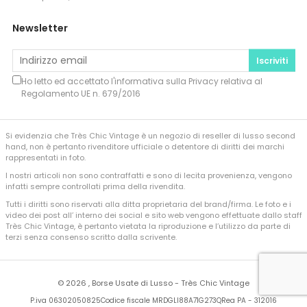
Newsletter
Iscriviti
Ho letto ed accettato l'informativa sulla
Privacy
relativa al
Regolamento UE n. 679/2016
Si evidenzia che Très Chic Vintage è un negozio di reseller di lusso second
hand, non è pertanto rivenditore ufficiale o detentore di diritti dei marchi
rappresentati in foto.
I nostri articoli non sono contraffatti e sono di lecita provenienza, vengono
infatti sempre controllati prima della rivendita.
Tutti i diritti sono riservati alla ditta proprietaria del brand/firma. Le foto e i
video dei post all’ interno dei social e sito web vengono effettuate dallo staff
Très Chic Vintage, è pertanto vietata la riproduzione e l’utilizzo da parte di
terzi senza consenso scritto dalla scrivente.
©
2026 , Borse Usate di Lusso - Très Chic Vintage
P.iva 06302050825
Codice fiscale MRDGLI88A71G273Q
Rea PA - 312016