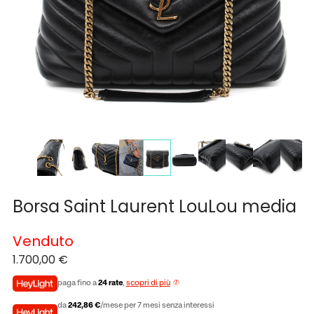
Borsa Saint Laurent LouLou media
Venduto
1.700,00
€
paga fino a
24 rate
,
scopri di più
da
242,86 €
/mese per 7 mesi senza interessi