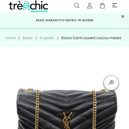
×
ISCRIVITI ALLA NEWSLETTER PER NON PERDERE SCONTI E
Scopri
Iscriviti
PAGA A RATE CON
RESO GARANTITO ENTRO 14 GIORNI
KLARNA
,
HEYLIGHT
,
APPAGO
OFFERTE IMPERDIBILI!
Home
Borse
A spalla
Borsa Saint Laurent LouLou media