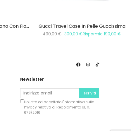
Tracolla Prada In Pelle Saffiano Con Fiori In Cristallo
Gucci Travel Case In Pelle Guccissima
490,00
€
300,00
€
Risparmio
190,00
€
Newsletter
Iscriviti
Ho letto ed accettato l'informativa sulla
Privacy
relativa al Regolamento UE n.
679/2016