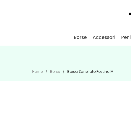
Borse
Accessori
Per l
ISCR
Home
Borse
Borsa Zanellato Postina M