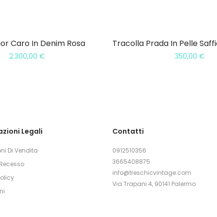
ior Caro In Denim Rosa
2.300,00
€
350,00
€
zioni Legali
Contatti
ni Di Vendita
0912510356
3665408875
i Recesso
info@treschicvintage.com
olicy
Via Trapani 4, 90141 Palermo
ni