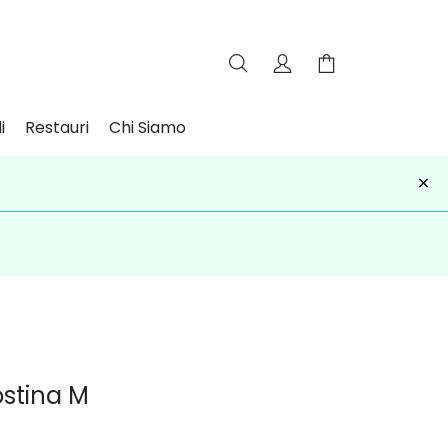
i
Restauri
Chi Siamo
×
iviti
ostina M