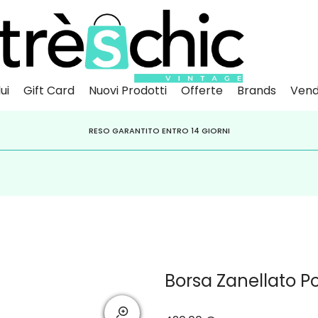
ui
Gift Card
Nuovi Prodotti
Offerte
Brands
Vend
Scopri
Iscr
IVITI ALLA NEWSLETTER PER NON PERDERE SCONTI E OFFERTE IMPERDIBILI!
PAGA A RATE CON
RESO GARANTITO ENTRO 14 GIORNI
KLARNA
,
HEYLIGHT
,
APPAGO
Borsa Zanellato P