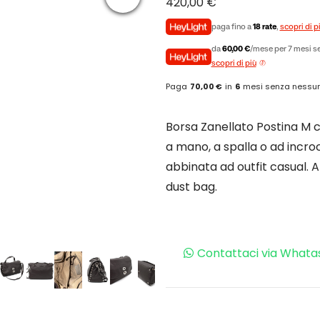
420,00
€
paga fino a
18 rate
,
scopri di p
da
60,00 €
/mese per 7 mesi se
scopri di più
Paga
70,00 €
in
6
mesi senza nessun
Borsa Zanellato Postina M 
a mano, a spalla o ad incroc
abbinata ad outfit casual. A
dust bag.
Contattaci via Whata