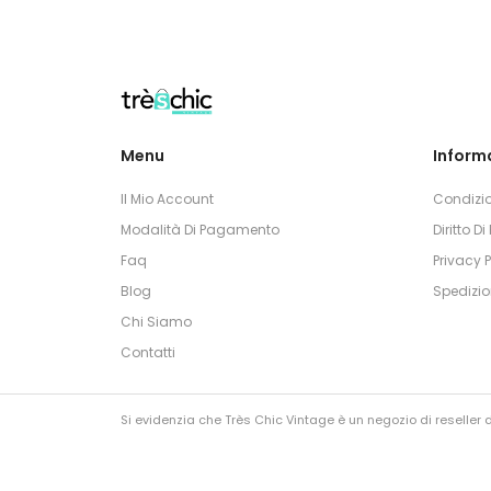
Menu
Informa
Il Mio Account
Condizio
Modalità Di Pagamento
Diritto D
Faq
Privacy P
Blog
Spedizio
Chi Siamo
Contatti
Si evidenzia che Très Chic Vintage è un negozio di reseller di
I nostri articoli non sono contraffatti e sono di lecita prove
Tutti i diritti sono riservati alla ditta proprietaria del brand