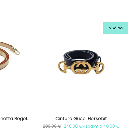
In Saldo!
Tracolla Artigianale In Vacchetta Regolabile 20MM
Cintura Gucci Horsebit
280,00
€
240,00
€
Risparmio
40,00
€