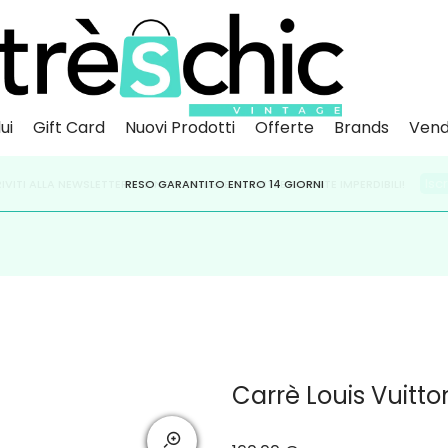
ui
Gift Card
Nuovi Prodotti
Offerte
Brands
Vend
Scopri
Iscr
IVITI ALLA NEWSLETTER PER NON PERDERE SCONTI E OFFERTE IMPERDIBILI!
PAGA A RATE CON
RESO GARANTITO ENTRO 14 GIORNI
KLARNA
,
HEYLIGHT
,
APPAGO
Carrè Louis Vuit