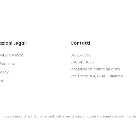
zioni Legali
Contatti
ni Di Vendita
0912510356
3665408875
i Recesso
info@treschicvintage.com
olicy
Via Trapani 4, 90141 Palermo
ni
 lusso second hand, non è pertanto rivenditore ufficiale o detentore di diritti de
nienza, vengono infatti sempre controllati prima della rivendita.
/firma. Le foto e i video dei post all’ interno dei social e sito web vengono effettu