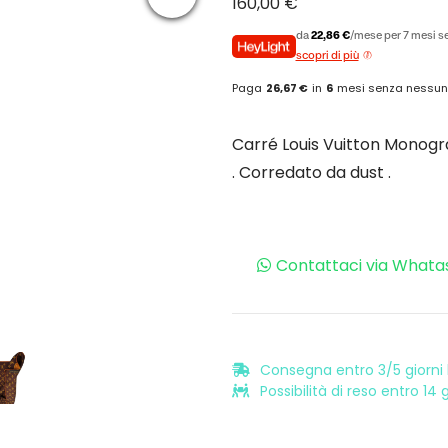
160,00
€
da
22,86 €
/mese per 7 mesi se
scopri di più
Paga
26,67 €
in
6
mesi senza nessun
Carré Louis Vuitton Monogra
. Corredato da dust .
Contattaci via Whata
Consegna entro 3/5 giorni l
Possibilità di reso entro 14