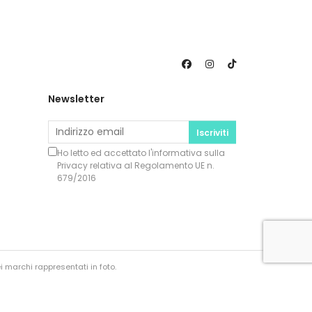
Newsletter
Iscriviti
Ho letto ed accettato l'informativa sulla
Privacy
relativa al Regolamento UE n.
679/2016
i marchi rappresentati in foto.
ate dallo staff Très Chic Vintage, è pertanto vietata la