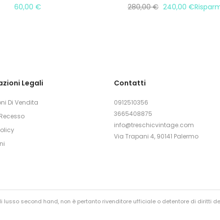
60,00
€
280,00
€
240,00
€
Rispar
zioni Legali
Contatti
ni Di Vendita
0912510356
3665408875
i Recesso
info@treschicvintage.com
olicy
Via Trapani 4, 90141 Palermo
ni
 lusso second hand, non è pertanto rivenditore ufficiale o detentore di diritti de
nienza, vengono infatti sempre controllati prima della rivendita.