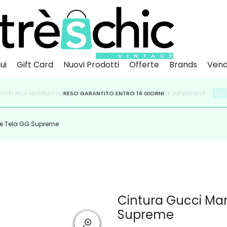
ui
Gift Card
Nuovi Prodotti
Offerte
Brands
Vend
Scopri
Iscr
IVITI ALLA NEWSLETTER PER NON PERDERE SCONTI E OFFERTE IMPERDIBILI!
PAGA A RATE CON
RESO GARANTITO ENTRO 14 GIORNI
KLARNA
,
HEYLIGHT
,
APPAGO
 e Tela GG Supreme
Cintura Gucci Mar
Supreme