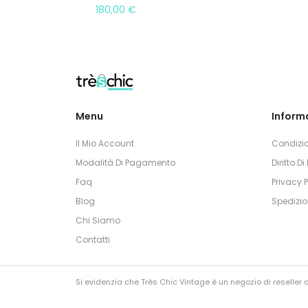
180,00
€
Menu
Informa
Il Mio Account
Condizio
Modalità Di Pagamento
Diritto D
Faq
Privacy P
Blog
Spedizio
Chi Siamo
Contatti
Si evidenzia che Très Chic Vintage è un negozio di reseller di
I nostri articoli non sono contraffatti e sono di lecita prove