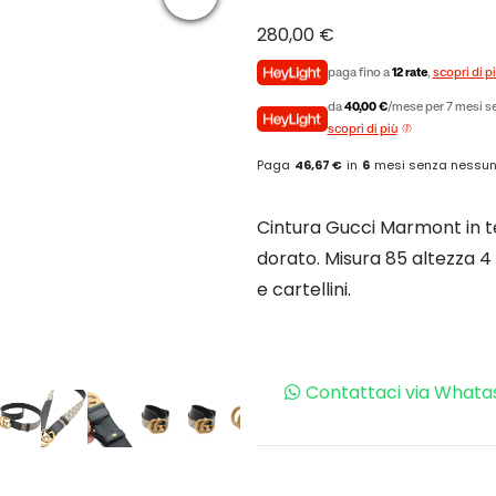
280,00
€
paga fino a
12 rate
,
scopri di p
da
40,00 €
/mese per 7 mesi se
scopri di più
Paga
46,67 €
in
6
mesi senza nessun
Cintura Gucci Marmont in t
dorato. Misura 85 altezza 4
e cartellini.
Contattaci via Whata