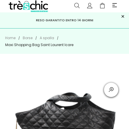
×
ISCRIVITI ALLA NEWSLETTER PER NON PERDERE SCONTI E
Scopri
Iscriviti
PAGA A RATE CON
RESO GARANTITO ENTRO 14 GIORNI
KLARNA
,
HEYLIGHT
,
APPAGO
OFFERTE IMPERDIBILI!
Home
Borse
A spalla
Maxi Shopping Bag Saint Laurent Icare