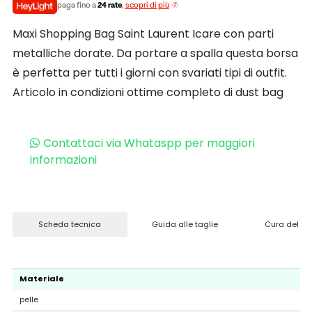
paga fino a
24 rate
,
scopri di più
Maxi Shopping Bag Saint Laurent Icare con parti
metalliche dorate. Da portare a spalla questa borsa
è perfetta per tutti i giorni con svariati tipi di outfit.
Articolo in condizioni ottime completo di dust bag
Contattaci via Whataspp per maggiori
informazioni
Scheda tecnica
Guida alle taglie
Cura del pr
Materiale
pelle