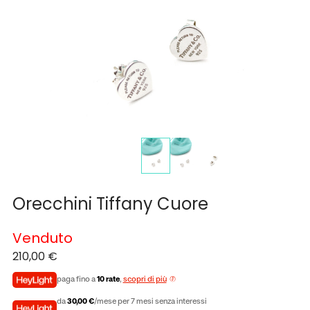
Orecchini Tiffany Cuore
Venduto
210,00
€
paga fino a
10 rate
,
scopri di più
da
30,00 €
/mese per 7 mesi senza interessi