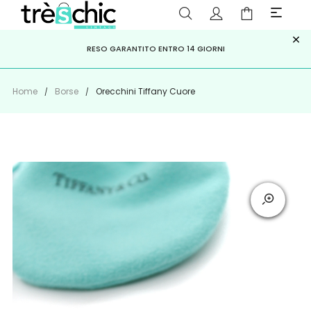
×
ISCRIVITI ALLA NEWSLETTER PER NON PERDERE SCONTI E
Scopri
Iscriviti
PAGA A RATE CON
RESO GARANTITO ENTRO 14 GIORNI
KLARNA
,
HEYLIGHT
,
APPAGO
OFFERTE IMPERDIBILI!
Home
Borse
Orecchini Tiffany Cuore