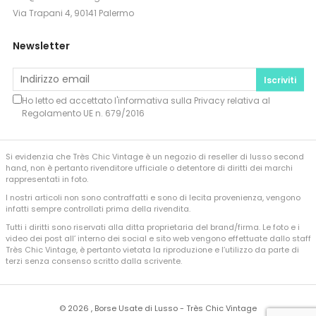
Via Trapani 4, 90141 Palermo
Newsletter
Iscriviti
Ho letto ed accettato l'informativa sulla
Privacy
relativa al
Regolamento UE n. 679/2016
Si evidenzia che Très Chic Vintage è un negozio di reseller di lusso second
hand, non è pertanto rivenditore ufficiale o detentore di diritti dei marchi
rappresentati in foto.
I nostri articoli non sono contraffatti e sono di lecita provenienza, vengono
infatti sempre controllati prima della rivendita.
Tutti i diritti sono riservati alla ditta proprietaria del brand/firma. Le foto e i
video dei post all’ interno dei social e sito web vengono effettuate dallo staff
Très Chic Vintage, è pertanto vietata la riproduzione e l’utilizzo da parte di
terzi senza consenso scritto dalla scrivente.
©
2026 , Borse Usate di Lusso - Très Chic Vintage