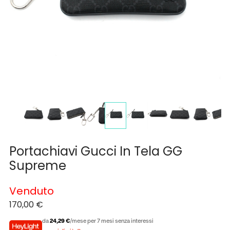
Portachiavi Gucci In Tela GG
Supreme
Venduto
170,00
€
da
24,29 €
/mese per 7 mesi senza interessi