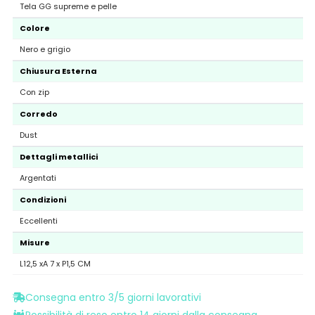
Tela GG supreme e pelle
Colore
Nero e grigio
Chiusura Esterna
Con zip
Corredo
Dust
Dettagli metallici
Argentati
Condizioni
Eccellenti
Misure
L12,5 xA 7 x P1,5 CM
Consegna entro 3/5 giorni lavorativi