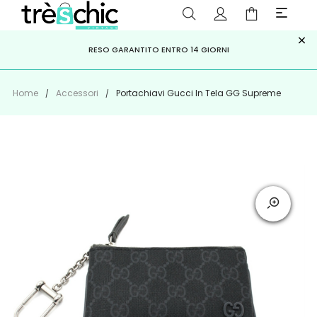
×
ISCRIVITI ALLA NEWSLETTER PER NON PERDERE SCONTI E
Scopri
Iscriviti
PAGA A RATE CON
RESO GARANTITO ENTRO 14 GIORNI
KLARNA
,
HEYLIGHT
,
APPAGO
OFFERTE IMPERDIBILI!
Home
Accessori
Portachiavi Gucci In Tela GG Supreme