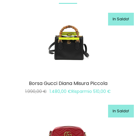
In Saldo!
Borsa Gucci Diana Misura Piccola
1.990,00
€
1.480,00
€
Risparmio
510,00
€
In Saldo!