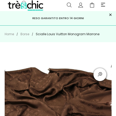
×
ISCRIVITI ALLA NEWSLETTER PER NON PERDERE SCONTI E
Scopri
Iscriviti
PAGA A RATE CON
RESO GARANTITO ENTRO 14 GIORNI
KLARNA
,
HEYLIGHT
,
APPAGO
OFFERTE IMPERDIBILI!
Home
Borse
Scialle Louis Vuitton Monogram Marrone