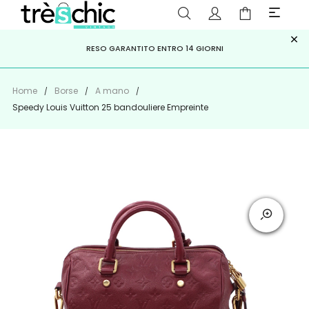
×
ISCRIVITI ALLA NEWSLETTER PER NON PERDERE SCONTI E
Scopri
Iscriviti
PAGA A RATE CON
RESO GARANTITO ENTRO 14 GIORNI
KLARNA
,
HEYLIGHT
,
APPAGO
OFFERTE IMPERDIBILI!
Home
Borse
A mano
Speedy Louis Vuitton 25 bandouliere Empreinte