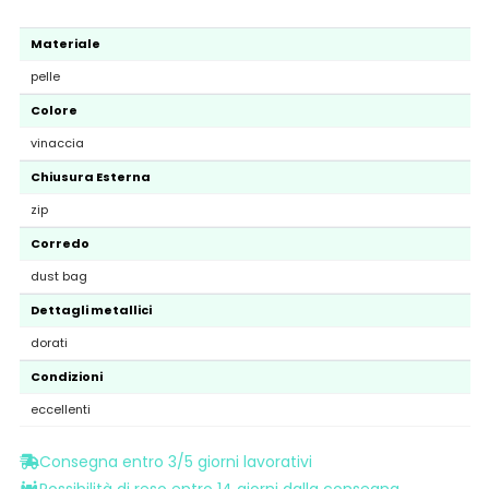
Materiale
pelle
Colore
vinaccia
Chiusura Esterna
zip
Corredo
dust bag
Dettagli metallici
dorati
Condizioni
eccellenti
Consegna entro 3/5 giorni lavorativi
Possibilità di reso entro 14 giorni dalla consegna