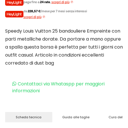
paga fino a
24 rate
,
scopri di più
da
228,57 €
/mese per 7 mesi senza interessi
scopri di più
Speedy Louis Vuitton 25 bandouliere Empreinte con
parti metalliche dorate. Da portare a mano oppure
a spalla questa borsa è perfetta per tutti i giorni con
outfit casual. Articolo in condizioni eccellenti
corredato di dust bag
Contattaci via Whataspp per maggiori
informazioni
Scheda tecnica
Guida alle taglie
Cura del pr