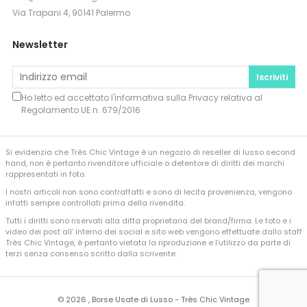
Via Trapani 4, 90141 Palermo
Newsletter
Iscriviti
Ho letto ed accettato l'informativa sulla
Privacy
relativa al
Regolamento UE n. 679/2016
Si evidenzia che Très Chic Vintage è un negozio di reseller di lusso second
hand, non è pertanto rivenditore ufficiale o detentore di diritti dei marchi
rappresentati in foto.
I nostri articoli non sono contraffatti e sono di lecita provenienza, vengono
infatti sempre controllati prima della rivendita.
Tutti i diritti sono riservati alla ditta proprietaria del brand/firma. Le foto e i
video dei post all’ interno dei social e sito web vengono effettuate dallo staff
Très Chic Vintage, è pertanto vietata la riproduzione e l’utilizzo da parte di
terzi senza consenso scritto dalla scrivente.
©
2026 , Borse Usate di Lusso - Très Chic Vintage