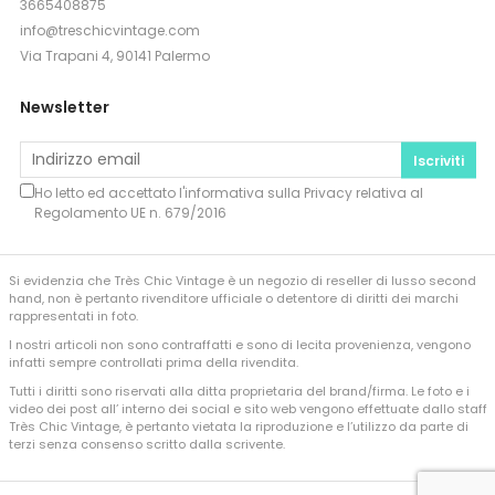
3665408875
info@treschicvintage.com
Via Trapani 4, 90141 Palermo
Newsletter
Iscriviti
Ho letto ed accettato l'informativa sulla
Privacy
relativa al
Regolamento UE n. 679/2016
Si evidenzia che Très Chic Vintage è un negozio di reseller di lusso second
hand, non è pertanto rivenditore ufficiale o detentore di diritti dei marchi
rappresentati in foto.
I nostri articoli non sono contraffatti e sono di lecita provenienza, vengono
infatti sempre controllati prima della rivendita.
Tutti i diritti sono riservati alla ditta proprietaria del brand/firma. Le foto e i
video dei post all’ interno dei social e sito web vengono effettuate dallo staff
Très Chic Vintage, è pertanto vietata la riproduzione e l’utilizzo da parte di
terzi senza consenso scritto dalla scrivente.