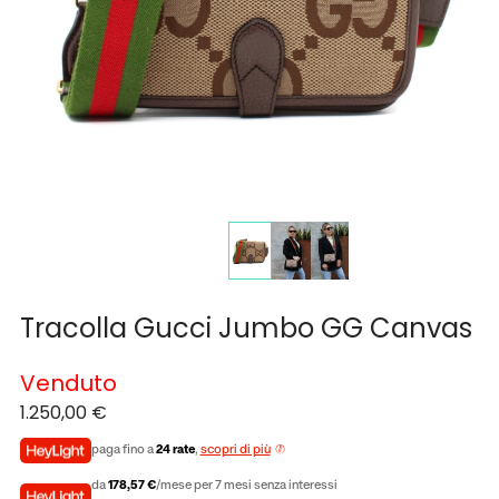
Tracolla Gucci Jumbo GG Canvas
Venduto
1.250,00
€
paga fino a
24 rate
,
scopri di più
da
178,57 €
/mese per 7 mesi senza interessi