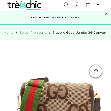
×
ISCRIVITI ALLA NEWSLETTER PER NON PERDERE SCONTI E
Scopri
Iscriviti
PAGA A RATE CON
RESO GARANTITO ENTRO 14 GIORNI
KLARNA
,
HEYLIGHT
,
APPAGO
OFFERTE IMPERDIBILI!
Home
Borse
A spalla
Tracolla Gucci Jumbo GG Canvas