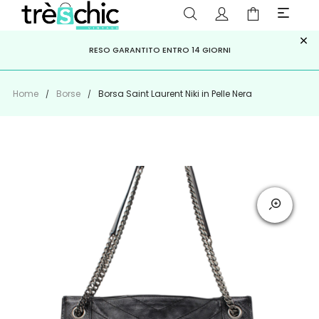
×
ISCRIVITI ALLA NEWSLETTER PER NON PERDERE SCONTI E
Scopri
Iscriviti
PAGA A RATE CON
RESO GARANTITO ENTRO 14 GIORNI
KLARNA
,
HEYLIGHT
,
APPAGO
OFFERTE IMPERDIBILI!
Home
Borse
Borsa Saint Laurent Niki in Pelle Nera