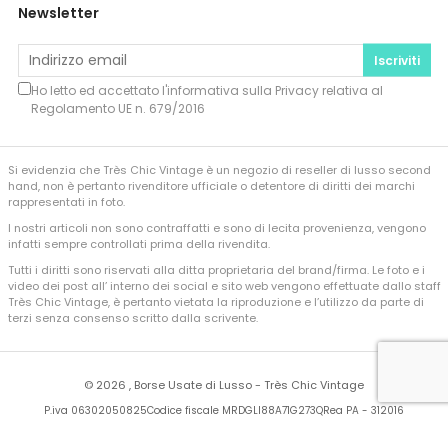
Newsletter
Iscriviti
Ho letto ed accettato l'informativa sulla
Privacy
relativa al
Regolamento UE n. 679/2016
Si evidenzia che Très Chic Vintage è un negozio di reseller di lusso second
hand, non è pertanto rivenditore ufficiale o detentore di diritti dei marchi
rappresentati in foto.
I nostri articoli non sono contraffatti e sono di lecita provenienza, vengono
infatti sempre controllati prima della rivendita.
Tutti i diritti sono riservati alla ditta proprietaria del brand/firma. Le foto e i
video dei post all’ interno dei social e sito web vengono effettuate dallo staff
Très Chic Vintage, è pertanto vietata la riproduzione e l’utilizzo da parte di
terzi senza consenso scritto dalla scrivente.
©
2026 , Borse Usate di Lusso - Très Chic Vintage
P.iva 06302050825
Codice fiscale MRDGLI88A71G273Q
Rea PA - 312016
Developed by
Sferica Srl