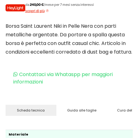
da
240,00 €
/mese per 7 mesi senza interessi
scopri di più
Borsa Saint Laurent Niki in Pelle Nera con parti
metalliche argentate. Da portare a spalla questa
borsa è perfetta con outfit casual chic. Articolo in
condizioni eccellenti corredato di dust bag e fattura.
Contattaci via Whataspp per maggiori
informazioni
Scheda tecnica
Guida alle taglie
Cura del pr
Materiale