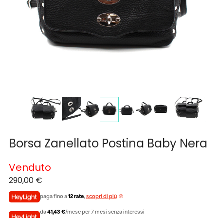
Borsa Zanellato Postina Baby Nera
Venduto
290,00
€
paga fino a
12 rate
,
scopri di più
da
41,43 €
/mese per 7 mesi senza interessi