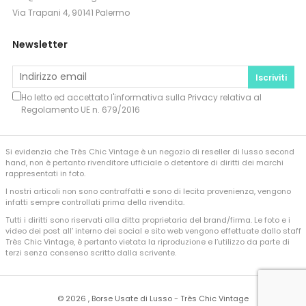
Via Trapani 4, 90141 Palermo
Newsletter
Iscriviti
Ho letto ed accettato l'informativa sulla
Privacy
relativa al
Regolamento UE n. 679/2016
Si evidenzia che Très Chic Vintage è un negozio di reseller di lusso second
hand, non è pertanto rivenditore ufficiale o detentore di diritti dei marchi
rappresentati in foto.
I nostri articoli non sono contraffatti e sono di lecita provenienza, vengono
infatti sempre controllati prima della rivendita.
Tutti i diritti sono riservati alla ditta proprietaria del brand/firma. Le foto e i
video dei post all’ interno dei social e sito web vengono effettuate dallo staff
Très Chic Vintage, è pertanto vietata la riproduzione e l’utilizzo da parte di
terzi senza consenso scritto dalla scrivente.
©
2026 , Borse Usate di Lusso - Très Chic Vintage