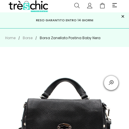
×
ISCRIVITI ALLA NEWSLETTER PER NON PERDERE SCONTI E
Scopri
Iscriviti
PAGA A RATE CON
RESO GARANTITO ENTRO 14 GIORNI
KLARNA
,
HEYLIGHT
,
APPAGO
OFFERTE IMPERDIBILI!
Home
Borse
Borsa Zanellato Postina Baby Nera