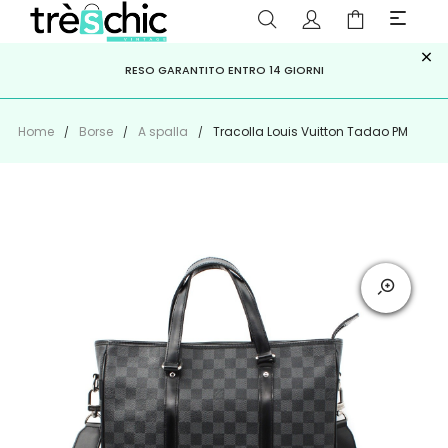
×
ISCRIVITI ALLA NEWSLETTER PER NON PERDERE SCONTI E
Scopri
Iscriviti
PAGA A RATE CON
RESO GARANTITO ENTRO 14 GIORNI
KLARNA
,
HEYLIGHT
,
APPAGO
OFFERTE IMPERDIBILI!
Home
Borse
A spalla
Tracolla Louis Vuitton Tadao PM