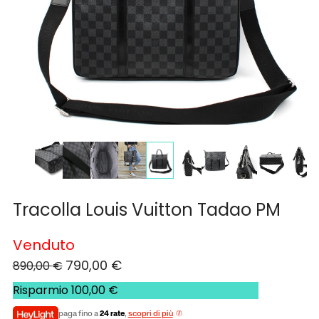
Tracolla Louis Vuitton Tadao PM
Venduto
790,00
€
890,00
€
Risparmio
100,00
€
paga fino a
24 rate
,
scopri di più