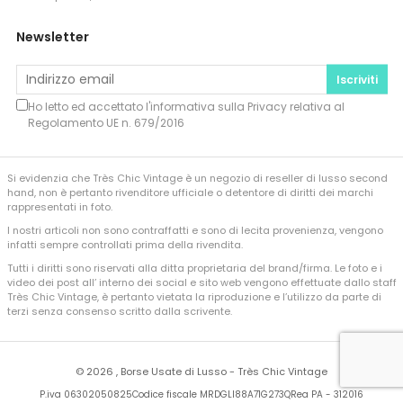
Newsletter
Iscriviti
Ho letto ed accettato l'informativa sulla
Privacy
relativa al
Regolamento UE n. 679/2016
Si evidenzia che Très Chic Vintage è un negozio di reseller di lusso second
hand, non è pertanto rivenditore ufficiale o detentore di diritti dei marchi
rappresentati in foto.
I nostri articoli non sono contraffatti e sono di lecita provenienza, vengono
infatti sempre controllati prima della rivendita.
Tutti i diritti sono riservati alla ditta proprietaria del brand/firma. Le foto e i
video dei post all’ interno dei social e sito web vengono effettuate dallo staff
Très Chic Vintage, è pertanto vietata la riproduzione e l’utilizzo da parte di
terzi senza consenso scritto dalla scrivente.
©
2026 , Borse Usate di Lusso - Très Chic Vintage
P.iva 06302050825
Codice fiscale MRDGLI88A71G273Q
Rea PA - 312016