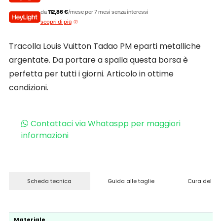
da
112,86 €
/mese per 7 mesi senza interessi
scopri di più
Tracolla Louis Vuitton Tadao PM eparti metalliche
argentate. Da portare a spalla questa borsa è
perfetta per tutti i giorni. Articolo in ottime
condizioni.
Contattaci via Whataspp per maggiori
informazioni
Scheda tecnica
Guida alle taglie
Cura del pr
Materiale